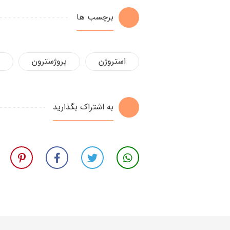
برچسب ها
استروژن
پروژسترون
به اشتراک بگذارید