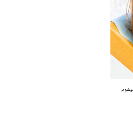
یشود.