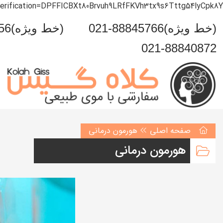
verification=DPFFICBXt80Brvuh9LRfFKVh3tx9s6Tttg54lyCpk8Y
021-88845766(خط ویژه)
0993-999-5456(خط ویژه)
021-88840872
صفحه اصلی
هورمون درمانی
هورمون درمانی