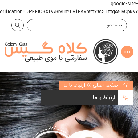
google-site-
verification=DPFFICBXt80Brvuh9LRfFKVh3tx9s6Tttg54lyCpk8Y
صفحه اصلی
ارتباط با ما
ارتباط با ما