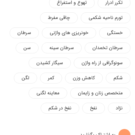
تکرر ادرار
تهوع و استفراغ
تورم ناحیه شکمی
چاقی مفرط
خستگی
خونریزی های واژنی
سرطان
سرطان تخمدان
سرطان سینه
سن
سونوگرافی از راه واژن
سیگار کشیدن
شکم
کاهش وزن
کمر
لگن
متخصص زنان و زایمان
معاینه لگنی
نژاد
نفخ
نفخ در شکم
به اشتراک بگذارید