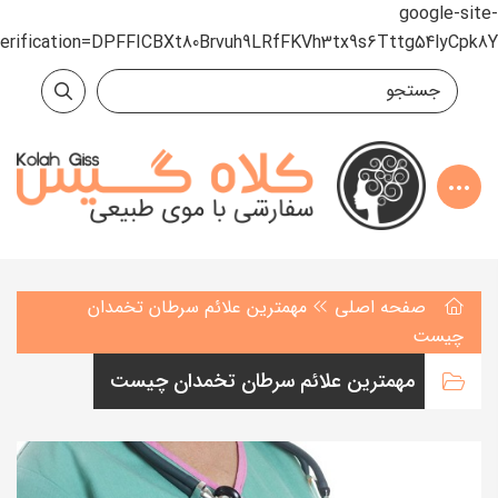
google-site-
verification=DPFFICBXt80Brvuh9LRfFKVh3tx9s6Tttg54lyCpk8Y
صفحه اصلی
مهمترین علائم سرطان تخمدان
چیست
مهمترین علائم سرطان تخمدان چیست