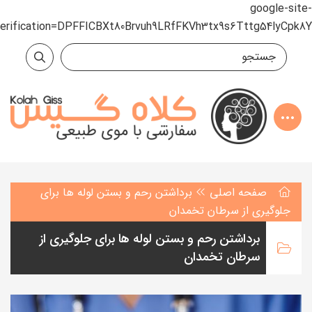
google-site-
verification=DPFFICBXt80Brvuh9LRfFKVh3tx9s6Tttg54lyCpk8Y
صفحه اصلی
برداشتن رحم و بستن لوله ها برای
جلوگیری از سرطان تخمدان
برداشتن رحم و بستن لوله ها برای جلوگیری از
سرطان تخمدان