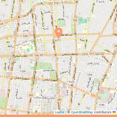
|
©
OpenStreetMap
contributors
Leaflet