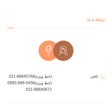
ارتباط با ما
تلفن
021-88845766(خط ویژه)
0993-999-5456(خط ویژه)
021-88840872