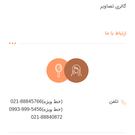
گالری تصاویر
ارتباط با ما
تلفن
021-88845766(خط ویژه)
0993-999-5456(خط ویژه)
021-88840872