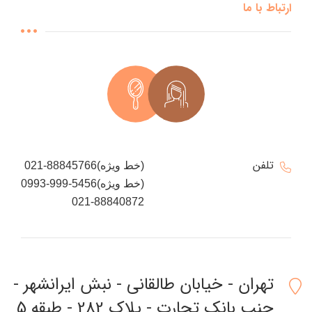
ارتباط با ما
تلفن
021-88845766(خط ویژه)
0993-999-5456(خط ویژه)
021-88840872
تهران - خیابان طالقانی - نبش ایرانشهر -
جنب بانک تجارت - پلاک 282 - طبقه 5