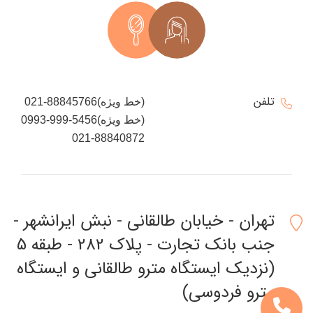
تلفن
021-88845766(خط ویژه)
0993-999-5456(خط ویژه)
021-88840872
تهران - خیابان طالقانی - نبش ایرانشهر -
جنب بانک تجارت - پلاک 282 - طبقه 5
(نزدیک ایستگاه مترو طالقانی و ایستگاه
مترو فردوسی)