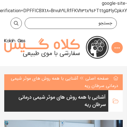
google-site-
verification=DPFFICBXt80Brvuh9LRfFKVh3tx9s6Tttg54lyCpk8Y
صفحه اصلی
آشنایی با همه روش های موثر شیمی
درمانی سرطان ریه
آشنایی با همه روش های موثر شیمی درمانی
سرطان ریه