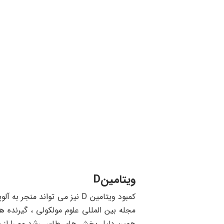
ویتامینD
کمبود ویتامین D نیز می توان
همین دلیل بخش های طاس
رشد مو
را از 