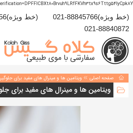
verification=DPFFICBXt80Brvuh9LRfFKVh3tx9s6Tttg54lyCpk8Y
021-88845766(خط ویژه)
0993-999-5456(خط ویژه)
021-88840872
صفحه اصلی
ویتامین ها و مینرال های مفید برای جلوگیر
ویتامین ها و مینرال های مفید برای جلو