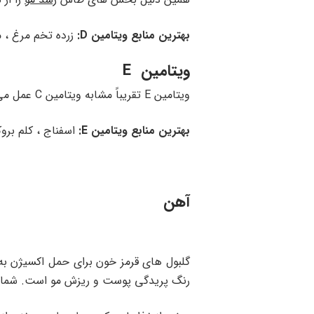
بهترین منابع ویتامین D:
زرده تخم مرغ ، م
ویتامین E
ویتامین E تقریباً مشابه ویتامین C عمل می کند. این ویتامین نیز سرشار از آنتی اکسیدان است و به کاهش استرس اکسیداتیو و ریزش مو کمک می کند.
بهترین منابع ویتامین E:
اسفناج ، کلم بروکل
آهن
گلبول های قرمز خون برای حمل اکسیژن به
رنگ پریدگی پوست و ریزش مو است. شما در