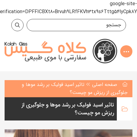
google-site-
verification=DPFFICBXt80Brvuh9LRfFKVh3tx9s6Tttg54lyCpk8Y
صفحه اصلی
تاثیر اسید فولیک بر رشد موها و
جلوگیری از ریزش مو چیست؟
تاثیر اسید فولیک بر رشد موها و جلوگیری از
ریزش مو چیست؟