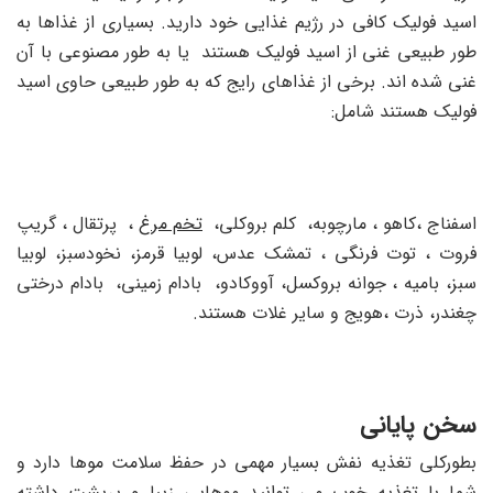
اسید فولیک کافی در رژیم غذایی خود دارید. بسیاری از غذاها به
طور طبیعی غنی از اسید فولیک هستند یا به طور مصنوعی با آن
غنی شده اند. برخی از غذاهای رایج که به طور طبیعی حاوی اسید
فولیک هستند شامل:
اسفناج ،کاهو ، مارچوبه، کلم بروکلی،
تخم مرغ
، پرتقال ، گریپ
فروت ، توت فرنگی ، تمشک عدس، لوبیا قرمز، نخودسبز، لوبیا
سبز، بامیه ، جوانه بروکسل، آووکادو، بادام زمینی، بادام درختی
چغندر، ذرت ،هویج و سایر غلات هستند.
سخن پایانی
بطورکلی تغذیه نفش بسیار مهمی در حفظ سلامت موها دارد و
شما با تغذیه خوب می توانید موهایی زیبا و پرپشت داشته