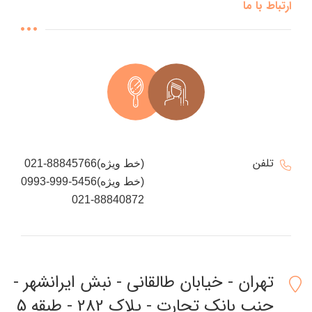
ارتباط با ما
تلفن
021-88845766(خط ویژه)
0993-999-5456(خط ویژه)
021-88840872
تهران - خیابان طالقانی - نبش ایرانشهر -
جنب بانک تجارت - پلاک 282 - طبقه 5