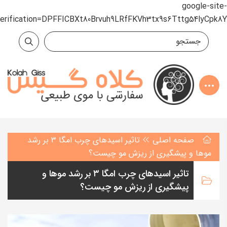
google-site-
verification=DPFFICBXt80Brvuh9LRfFKVh3tx9s6Tttg54lyCpk8Y
صفحه اصلی
تاثیر اسیدهای چرب امگا ۳ بر رشد
موها و پیشگیری از ریزش مو چیست؟
تاثیر اسیدهای چرب امگا ۳ بر رشد موها و
پیشگیری از ریزش مو چیست؟