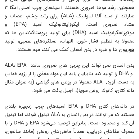
همچنین رشد موها ضروری هستند. اسیدهای چرب اصلی امگا ۳
عبارتند از اسید آلفا لینولنیک (ALA) برای رشد چشم، اعصاب و
غشاء ضروری است. ایکوزاپنتانوئیک اسید (EPA) و
دوکوزاهگزانوئیک اسید (DHA) برای تولید پروستاگلاندین ها که
معمولا به تنظیم فشار خون، التهاب، عملکردهای عصبی، تولید
هورمون
ها و غیره در بدن انسان کمک می کند، مهم هستند.
بدن انسان نمی تواند این چربی های ضروری مانند ALA، EPA
و DHA را تولید کند بنابراین باید این مواد مغذی را از رژیم غذایی
به دست آورد. ALA معمولا در روغن های گیاهی (به عنوان مثال
دانه کتان، کانولا، روغن سویا)، آجیل یافت می شود.
در دانه‌های کتان DHA و EPA اسیدهای چرب زنجیره بلندی
هستند که می‌توانند در بدن انسان به ALA تبدیل شوند، اما تبدیل
آن کند و محدود است. بنابراین توصیه می‌شود EPA و DHA را با
مصرف غذاهای دریایی، عمدتاً ماهی‌های روغنی (مانند سالمون،