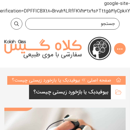
google-site-
verification=DPFFICBXt80Brvuh9LRfFKVh3tx9s6Tttg54lyCpk8Y
صفحه اصلی
بیوفیدبک یا بازخورد زیستی چیست؟
بیوفیدبک یا بازخورد زیستی چیست؟