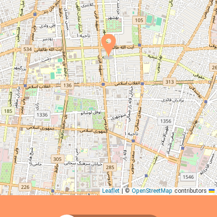
|
©
OpenStreetMap
contributors
Leaflet