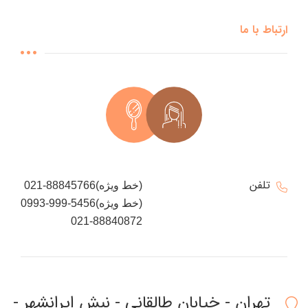
ارتباط با ما
تلفن
021-88845766(خط ویژه)
0993-999-5456(خط ویژه)
021-88840872
تهران - خیابان طالقانی - نبش ایرانشهر -