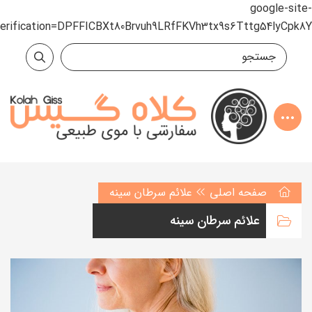
google-site-
verification=DPFFICBXt80Brvuh9LRfFKVh3tx9s6Tttg54lyCpk8Y
صفحه اصلی
علائم سرطان سینه
علائم سرطان سینه