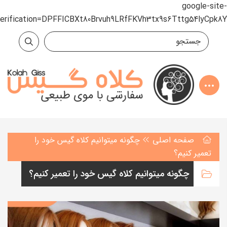
google-site-
verification=DPFFICBXt80Brvuh9LRfFKVh3tx9s6Tttg54lyCpk8Y
صفحه اصلی
چگونه میتوانیم کلاه گیس خود را
تعمیر کنیم؟
چگونه میتوانیم کلاه گیس خود را تعمیر کنیم؟