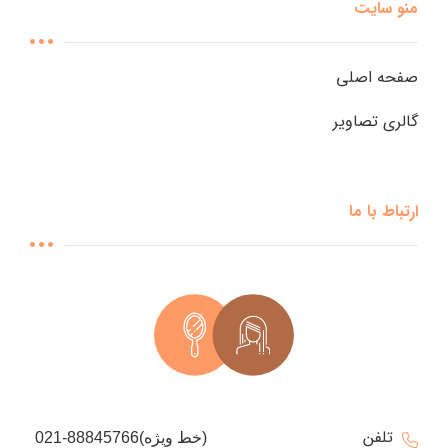
منو سایت
صفحه اصلی
گالری تصاویر
ارتباط با ما
تلفن
021-88845766(خط ویژه)