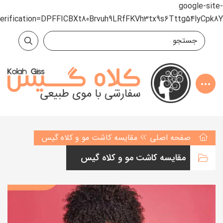
google-site-
verification=DPFFICBXt80Brvuh9LRfFKVh3tx9s6Tttg54lyCpk8Y
صفحه اصلی
مقایسه کاشت مو و کلاه گیس
مقایسه کاشت مو و کلاه گیس