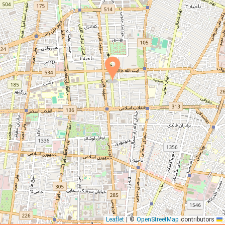
|
©
OpenStreetMap
contributors
Leaflet