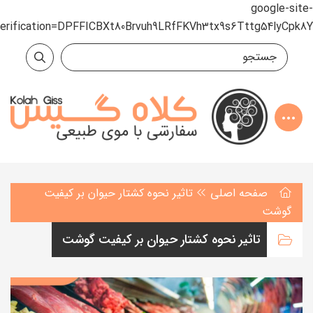
google-site-
verification=DPFFICBXt80Brvuh9LRfFKVh3tx9s6Tttg54lyCpk8Y
صفحه اصلی
تاثیر نحوه کشتار حیوان بر کیفیت
گوشت
تاثیر نحوه کشتار حیوان بر کیفیت گوشت