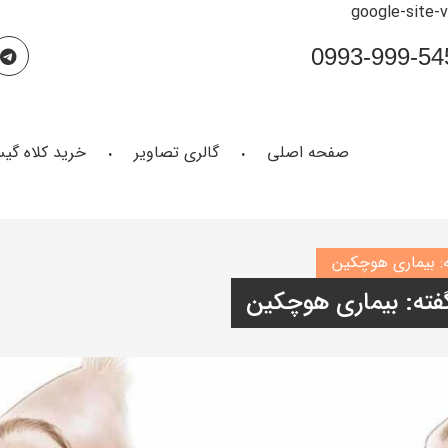
google-site-
صفحه اصلی
گالری تصاویر
خرید کلاه گی
ه: بیماری هوچکین
گفته: بیماری هوچکین