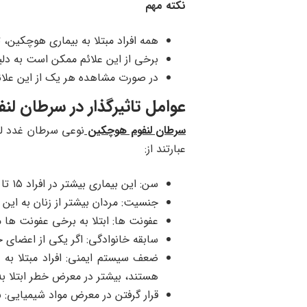
نکته مهم
همه افراد مبتلا به بیماری هوچکین، ت
برخی از این علائم ممکن است به دلی
در صورت مشاهده هر یک از این علائ
عوامل تاثیرگذار در سرطان ل
سرطان لنفوم هوچکین
نوعی سرطان غدد لن
عبارتند از:
سن: این بیماری بیشتر در افراد ۱۵ تا ۳۵ ساله و افراد بالای ۵۵ سال دیده می شود.
جنسیت: مردان بیشتر از زنان به این 
عفونت ها: ابتلا به برخی عفونت ها مانند ویروس اپشتین بار و HIV
سابقه خانوادگی: اگر یکی از اعضای خا
ضعف سیستم ایمنی: افراد مبتلا به 
هستند، بیشتر در معرض خطر ابتلا به
قرار گرفتن در معرض مواد شیمیایی: 