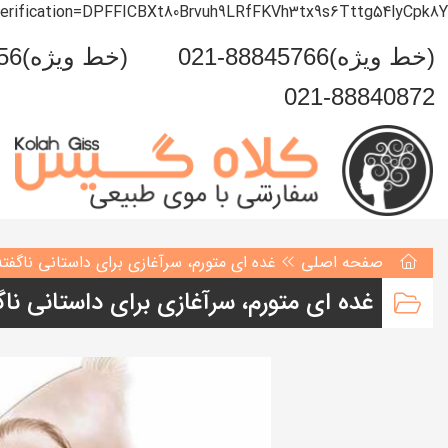
verification=DPFFICBXt80Brvuh9LRfFKVh3tx9s6Tttg54lyCpk8Y
021-88845766(خط ویژه)
0993-999-5456(خط ویژه)
021-88840872
صفحه اصلی
غده ای متورم، سرآغازی برای داستانی ناگفت
غده ای متورم، سرآغازی برای داستانی نا