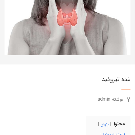
غده تیروئید
نوشته admin
محتوا
پنهان
1
غده تیروئید :