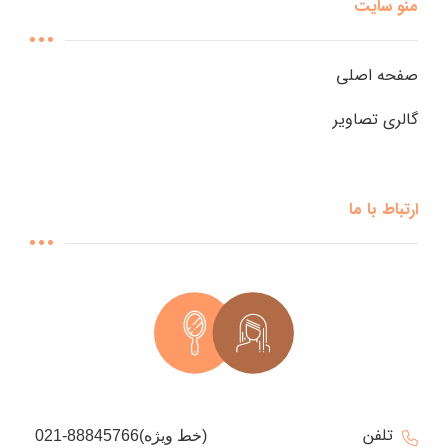
منو سایت
صفحه اصلی
گالری تصاویر
ارتباط با ما
تلفن
021-88845766(خط ویژه)