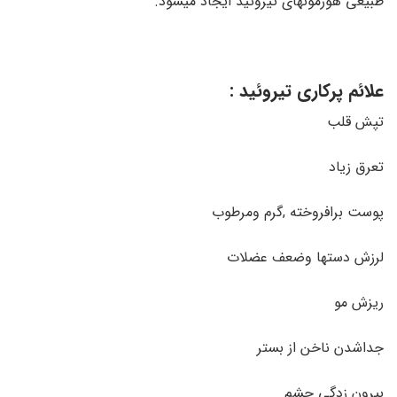
طبیعی هورمونهای تیروئید ایجاد میشود.
علائم پرکاری تیروئید :
تپش قلب
تعرق زیاد
پوست برافروخته ,گرم ومرطوب
لرزش دستها وضعف عضلات
ریزش مو
جداشدن ناخن از بستر
بیرون زدگی چشم