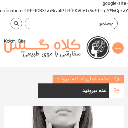
google-site-
verification=DPFFICBXt80Brvuh9LRfFKVh3tx9s6Tttg54lyCpk8Y
صفحه اصلی
غده تیروئید
غده تیروئید