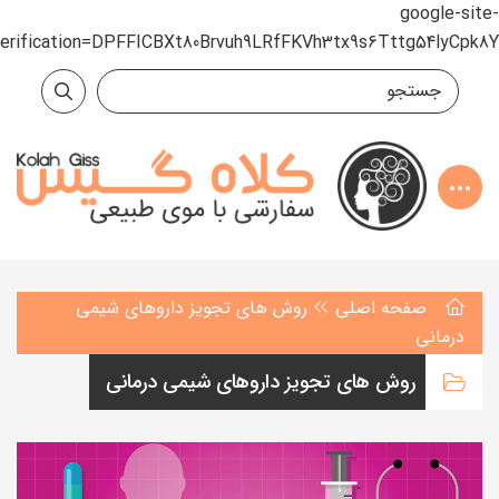
google-site-
verification=DPFFICBXt80Brvuh9LRfFKVh3tx9s6Tttg54lyCpk8Y
صفحه اصلی
روش های تجویز داروهای شیمی
درمانی
روش های تجویز داروهای شیمی درمانی