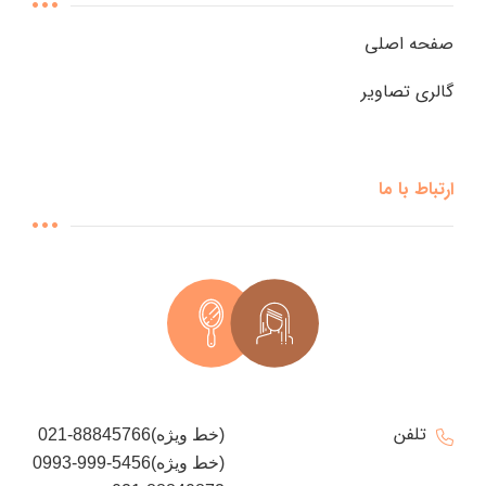
صفحه اصلی
گالری تصاویر
ارتباط با ما
تلفن
021-88845766(خط ویژه)
0993-999-5456(خط ویژه)