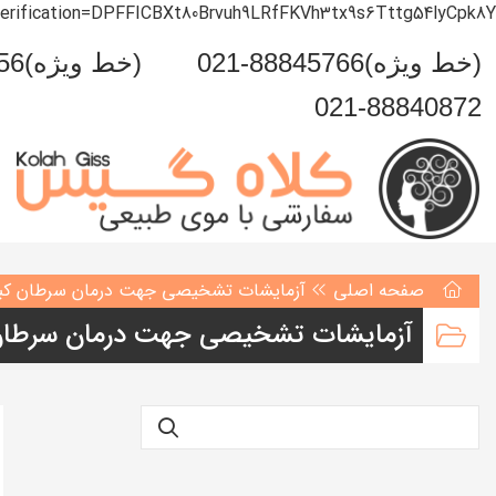
verification=DPFFICBXt80Brvuh9LRfFKVh3tx9s6Tttg54lyCpk8Y
021-88845766(خط ویژه)
0993-999-5456(خط ویژه)
021-88840872
صفحه اصلی
آزمایشات تشخیصی جهت درمان سرطان کب
آزمایشات تشخیصی جهت درمان سرطان