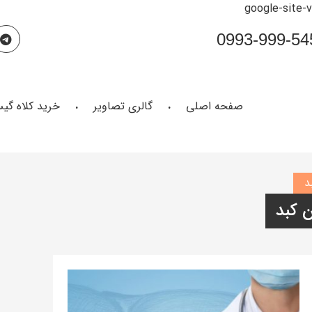
google-site-
صفحه اصلی
گالری تصاویر
خرید کلاه گی
د
 کبد