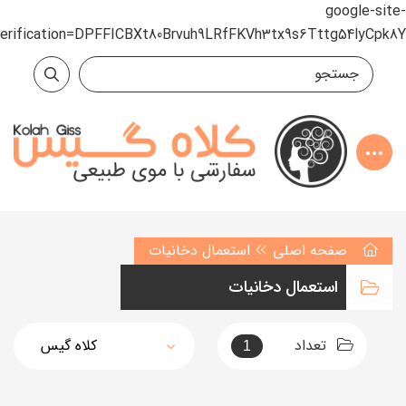
google-site-
verification=DPFFICBXt80Brvuh9LRfFKVh3tx9s6Tttg54lyCpk8Y
صفحه اصلی
استعمال دخانیات
استعمال دخانیات
تعداد
1