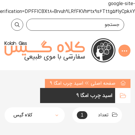
google-site-
verification=DPFFICBXt80Brvuh9LRfFKVh3tx9s6Tttg54lyCpk8Y
صفحه اصلی
اسید چرب امگا 9
اسید چرب امگا 9
تعداد
1