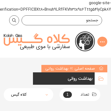
google-site-
verification=DPFFICBXt80Brvuh9LRfFKVh3tx9s6Tttg54lyCpk8Y
صفحه اصلی
بهداشت روانی
بهداشت روانی
تعداد
1