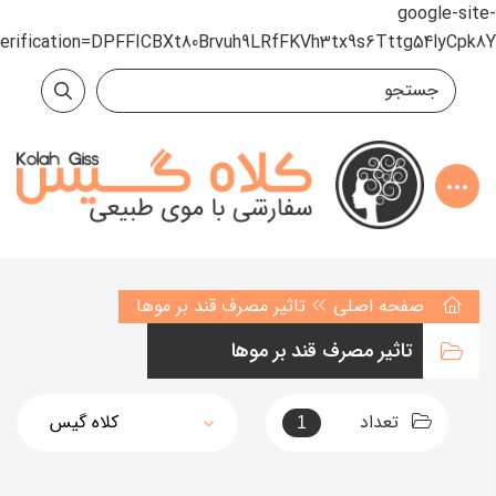
google-site-
verification=DPFFICBXt80Brvuh9LRfFKVh3tx9s6Tttg54lyCpk8Y
صفحه اصلی
تاثیر مصرف قند بر موها
تاثیر مصرف قند بر موها
تعداد
1