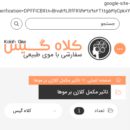
google-site-
verification=DPFFICBXt80Brvuh9LRfFKVh3tx9s6Tttg54lyCpk8Y
صفحه اصلی
تاثیر مکمل کلاژن بر موها
تاثیر مکمل کلاژن بر موها
تعداد
1