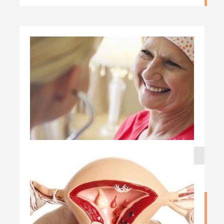
۱۳ اردیبهشت ۱۳۹۹
چه عواملی باعث سرطان تخمدان میشود
نوشته admin