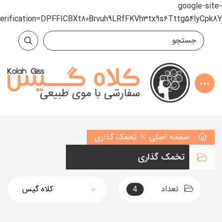
google-site-
verification=DPFFICBXt80Brvuh9LRfFKVh3tx9s6Tttg54lyCpk8Y
صفحه اصلی
تخمک گذاری
تخمک گذاری
تعداد
4