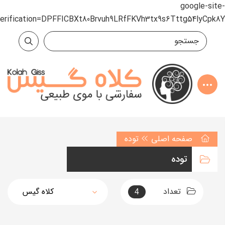
google-site-
verification=DPFFICBXt80Brvuh9LRfFKVh3tx9s6Tttg54lyCpk8Y
صفحه اصلی
توده
توده
تعداد
4