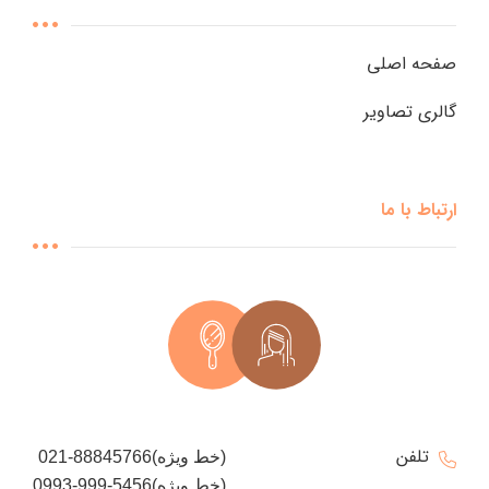
صفحه اصلی
گالری تصاویر
ارتباط با ما
تلفن
021-88845766(خط ویژه)
0993-999-5456(خط ویژه)