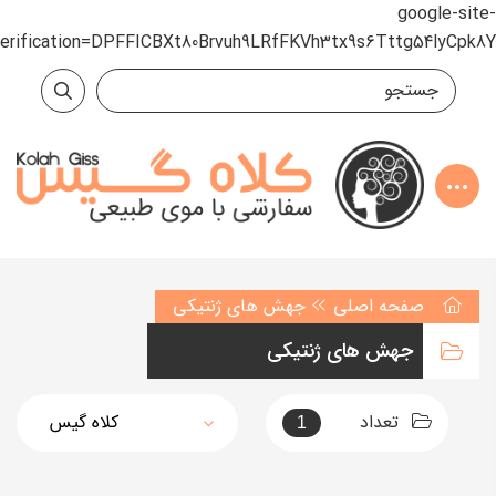
google-site-
verification=DPFFICBXt80Brvuh9LRfFKVh3tx9s6Tttg54lyCpk8Y
صفحه اصلی
جهش های ژنتیکی
جهش های ژنتیکی
تعداد
1