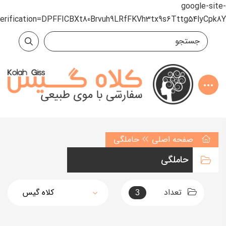
google-site-
verification=DPFFICBXt80Brvuh9LRfFKVh3tx9s6Tttg54lyCpk8Y
صفحه اصلی
حاملگی
حاملگی
تعداد
3