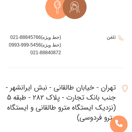
تلفن
021-88845766(خط ویژه)
0993-999-5456(خط ویژه)
021-88840872
تهران - خیابان طالقانی - نبش ایرانشهر -
جنب بانک تجارت - پلاک 282 - طبقه 5
(نزدیک ایستگاه مترو طالقانی و ایستگاه
مترو فردوسی)