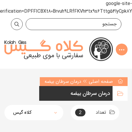
google-site-
verification=DPFFICBXt80Brvuh9LRfFKVh3tx9s6Tttg54lyCpk8Y
صفحه اصلی
درمان سرطان بیضه
درمان سرطان بیضه
تعداد
2