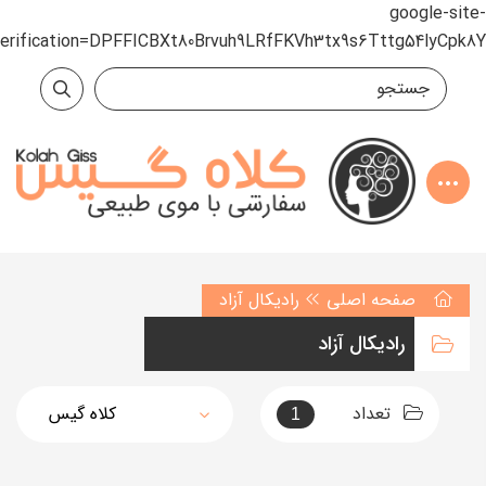
google-site-
verification=DPFFICBXt80Brvuh9LRfFKVh3tx9s6Tttg54lyCpk8Y
صفحه اصلی
رادیکال آزاد
رادیکال آزاد
تعداد
1