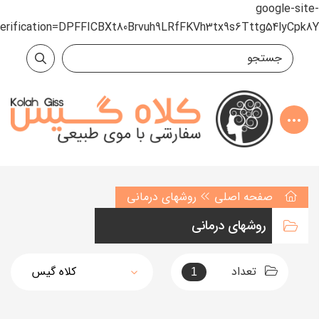
google-site-
verification=DPFFICBXt80Brvuh9LRfFKVh3tx9s6Tttg54lyCpk8Y
صفحه اصلی
روشهای درمانی
روشهای درمانی
تعداد
1