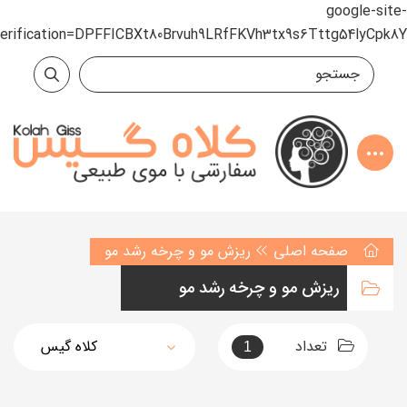
google-site-
verification=DPFFICBXt80Brvuh9LRfFKVh3tx9s6Tttg54lyCpk8Y
صفحه اصلی
ریزش مو و چرخه رشد مو
ریزش مو و چرخه رشد مو
تعداد
1