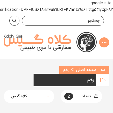
google-site-
verification=DPFFICBXt80Brvuh9LRfFKVh3tx9s6Tttg54lyCpk8Y
صفحه اصلی
زخم
زخم
تعداد
2