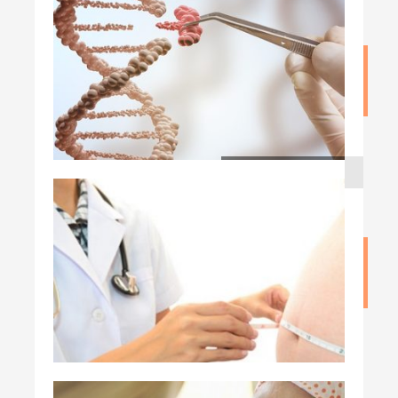
نقش استروژن در سرطان تخمدان
نوشته admin
۲۰ اردیبهشت ۱۳۹۹
آیا سرطان تخمدان ارثی است
نوشته admin