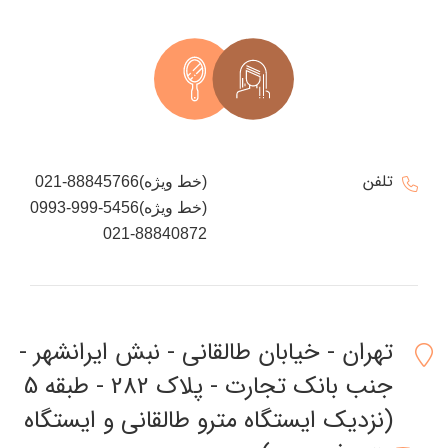
تلفن
021-88845766(خط ویژه)
0993-999-5456(خط ویژه)
021-88840872
تهران - خیابان طالقانی - نبش ایرانشهر -
جنب بانک تجارت - پلاک 282 - طبقه 5
(نزدیک ایستگاه مترو طالقانی و ایستگاه