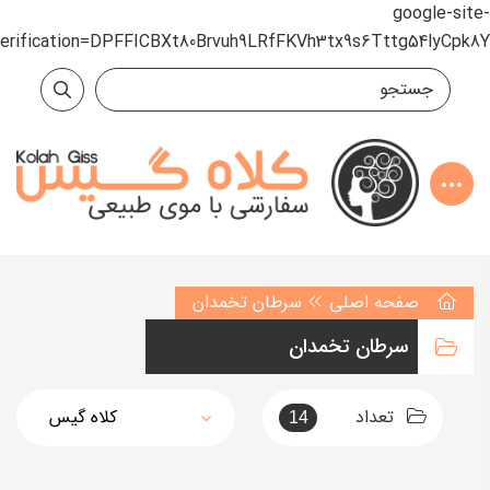
google-site-
verification=DPFFICBXt80Brvuh9LRfFKVh3tx9s6Tttg54lyCpk8Y
صفحه اصلی
سرطان تخمدان
سرطان تخمدان
تعداد
14