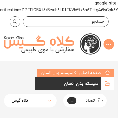
google-site-
verification=DPFFICBXt80Brvuh9LRfFKVh3tx9s6Tttg54lyCpk8Y
صفحه اصلی
سیستم بدن انسان
سیستم بدن انسان
تعداد
1