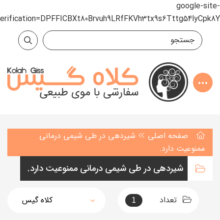
google-site-
verification=DPFFICBXt80Brvuh9LRfFKVh3tx9s6Tttg54lyCpk8Y
صفحه اصلی
شیردهی در طی شیمی درمانی
ممنوعیت دارد.
شیردهی در طی شیمی درمانی ممنوعیت دارد.
تعداد
1