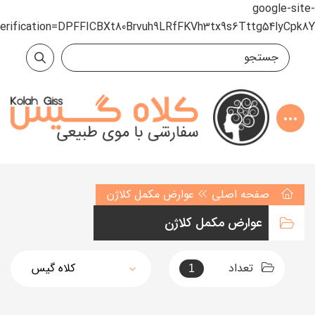
google-site-
verification=DPFFICBXt80Brvuh9LRfFKVh3tx9s6Tttg54lyCpk8Y
صفحه اصلی
عوارض مکمل کلاژن
عوارض مکمل کلاژن
تعداد
1