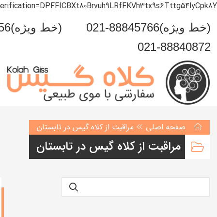
verification=DPFFICBXt80Brvuh9LRfFKVh3tx9s6Tttg54lyCpk8Y
021-88845766(خط ویژه)
0993-999-5456(خط ویژه)
021-88840872
صفحه اصلی
مراقبت از کلاه گیس در تابستان
مراقبت از کلاه گیس در تابستان