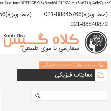
verification=DPFFICBXt80Brvuh9LRfFKVh3tx9s6Tttg54lyCpk8Y
021-88845766(خط ویژه)
0993-999-5456(خط ویژه)
021-88840872
صفحه اصلی
معاینات فیزیکی
معاینات فیزیکی