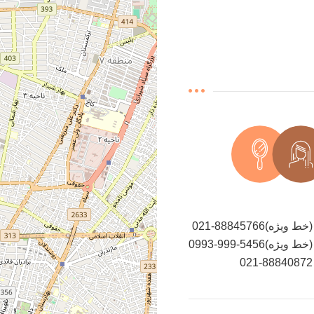
021-88845766(خط ویژه)
0993-999-5456(خط ویژه)
021-88840872