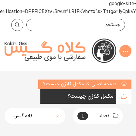
google-site-
verification=DPFFICBXt80Brvuh9LRfFKVh3tx9s6Tttg54lyCpk8Y
صفحه اصلی
مکمل کلاژن چیست؟
مکمل کلاژن چیست؟
تعداد
1