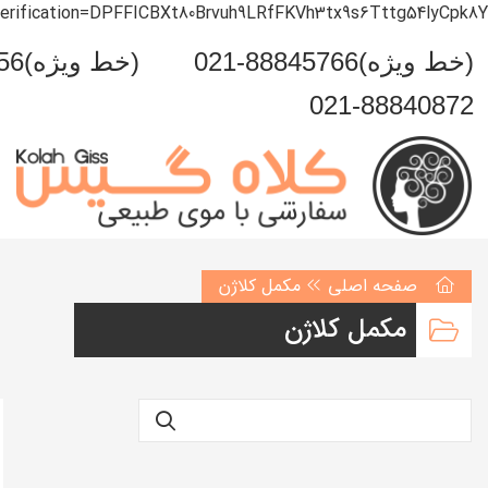
verification=DPFFICBXt80Brvuh9LRfFKVh3tx9s6Tttg54lyCpk8Y
021-88845766(خط ویژه)
0993-999-5456(خط ویژه)
021-88840872
صفحه اصلی
مکمل کلاژن
مکمل کلاژن