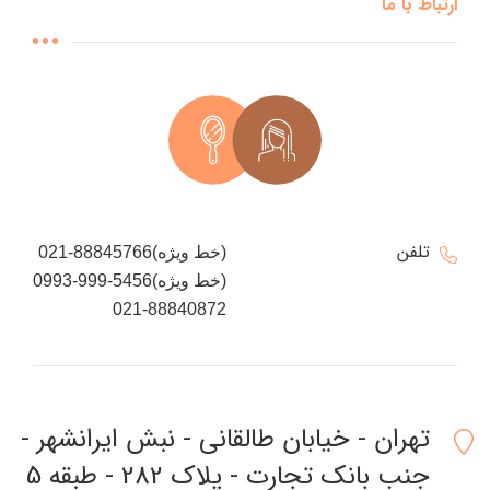
ارتباط با ما
تلفن
021-88845766(خط ویژه)
0993-999-5456(خط ویژه)
021-88840872
تهران - خیابان طالقانی - نبش ایرانشهر -
جنب بانک تجارت - پلاک 282 - طبقه 5