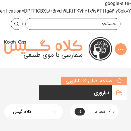
google-site-
verification=DPFFICBXt80Brvuh9LRfFKVh3tx9s6Tttg54lyCpk8Y
صفحه اصلی
ناباروری
ناباروری
تعداد
3