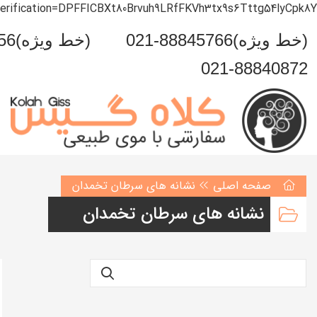
verification=DPFFICBXt80Brvuh9LRfFKVh3tx9s6Tttg54lyCpk8Y
021-88845766(خط ویژه)
0993-999-5456(خط ویژه)
021-88840872
صفحه اصلی
نشانه های سرطان تخمدان
نشانه های سرطان تخمدان