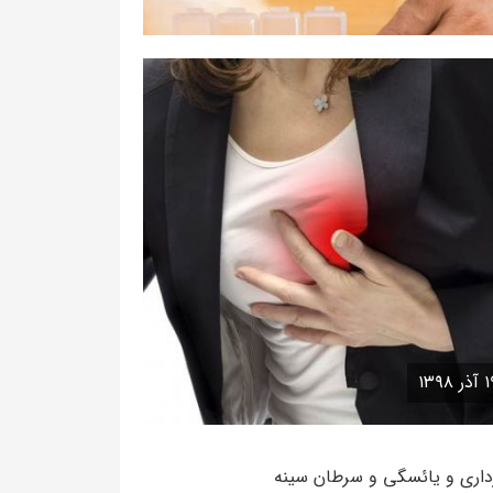
لکرد تخمدان ها و تخمک گذاری
نوشته admin
همن ۱۳۹۸
موکسیفن
نوشته admin
ر ۱۳۹۸
داری و یائسگی و سرطان سینه