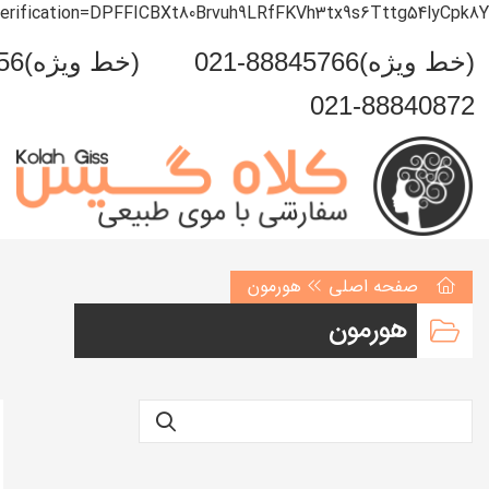
verification=DPFFICBXt80Brvuh9LRfFKVh3tx9s6Tttg54lyCpk8Y
021-88845766(خط ویژه)
0993-999-5456(خط ویژه)
021-88840872
صفحه اصلی
هورمون
هورمون