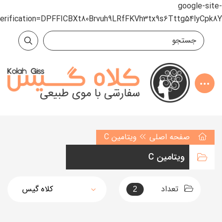
google-site-
verification=DPFFICBXt80Brvuh9LRfFKVh3tx9s6Tttg54lyCpk8Y
صفحه اصلی
ویتامین C
ویتامین C
تعداد
2