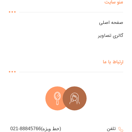
منو سایت
صفحه اصلی
گالری تصاویر
ارتباط با ما
تلفن
021-88845766(خط ویژه)