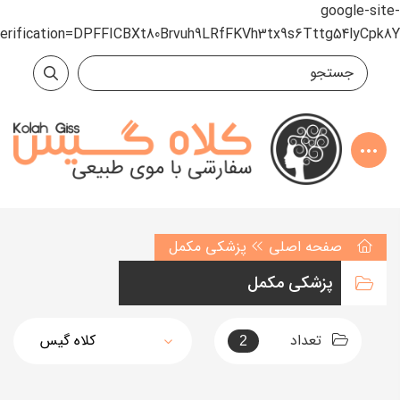
google-site-
verification=DPFFICBXt80Brvuh9LRfFKVh3tx9s6Tttg54lyCpk8Y
صفحه اصلی
پزشکی مکمل
پزشکی مکمل
تعداد
2