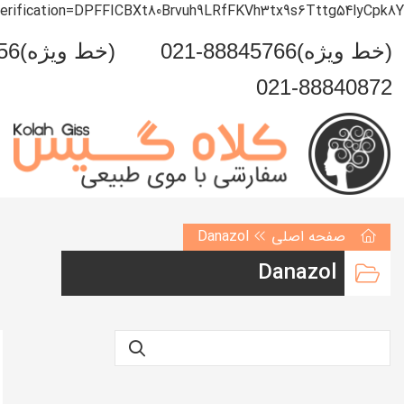
verification=DPFFICBXt80Brvuh9LRfFKVh3tx9s6Tttg54lyCpk8Y
021-88845766(خط ویژه)
0993-999-5456(خط ویژه)
021-88840872
صفحه اصلی
Danazol
Danazol