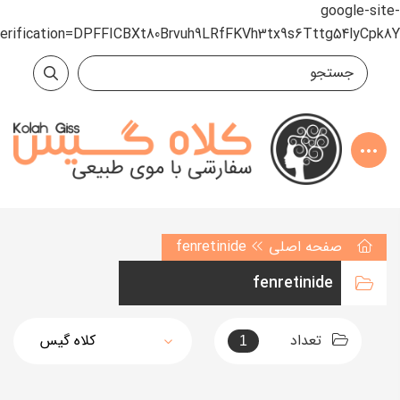
google-site-
verification=DPFFICBXt80Brvuh9LRfFKVh3tx9s6Tttg54lyCpk8Y
صفحه اصلی
fenretinide
fenretinide
تعداد
1