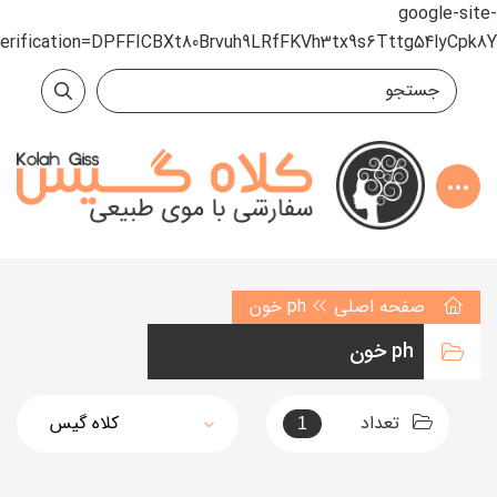
google-site-
verification=DPFFICBXt80Brvuh9LRfFKVh3tx9s6Tttg54lyCpk8Y
صفحه اصلی
ph خون
ph خون
تعداد
1